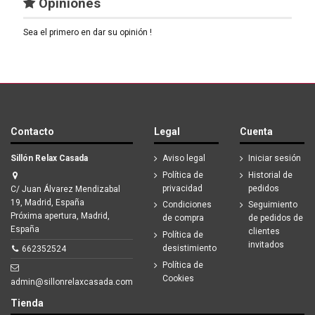
Opiniones
Sea el primero en dar su opinión !
Contacto
Legal
Cuenta
Sillón Relax Casada
Aviso legal
Iniciar sesión
Política de
Historial de
privacidad
pedidos
C/ Juan Álvarez Mendizabal
19, Madrid, España
Condiciones
Seguimiento
Próxima apertura, Madrid,
de compra
de pedidos de
España
clientes
Política de
invitados
desistimiento
662352524
Política de
Cookies
admin@sillonrelaxcasada.com
Tienda