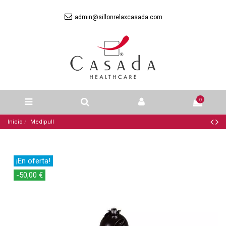
admin@sillonrelaxcasada.com
0
Inicio
Medipull
¡En oferta!
-50,00 €