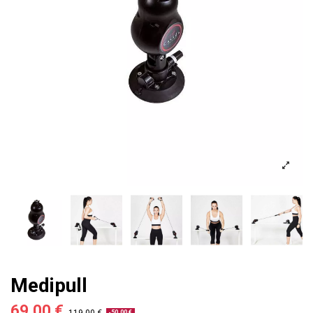
Medipull
69,00 €
-50,00 €