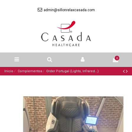
admin@sillonrelaxcasada.com
0
Inicio
Complementos
Order Portugal (Lights, Infrared...)