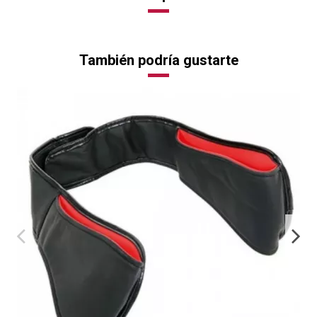
También podría gustarte
¡
-
Miniwell Twist straps
25,00 €