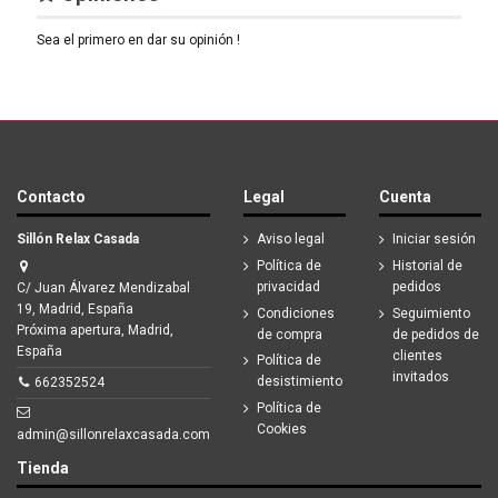
Sea el primero en dar su opinión !
Contacto
Legal
Cuenta
Sillón Relax Casada
Aviso legal
Iniciar sesión
Política de
Historial de
privacidad
pedidos
C/ Juan Álvarez Mendizabal
19, Madrid, España
Condiciones
Seguimiento
Próxima apertura, Madrid,
de compra
de pedidos de
España
clientes
Política de
invitados
desistimiento
662352524
Política de
Cookies
admin@sillonrelaxcasada.com
Tienda