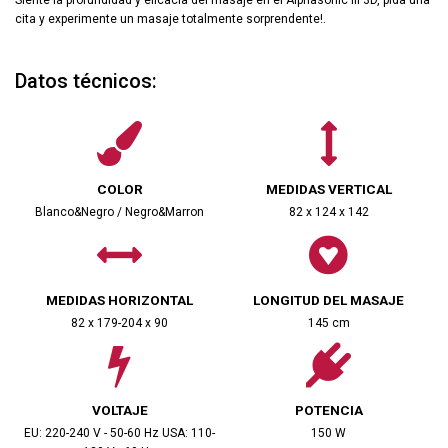
Siente la profundidad y eficacia del masaje en el Alphasonic III 3D, pida una
cita y experimente un masaje totalmente sorprendente!.
Datos técnicos:
COLOR
MEDIDAS VERTICAL
Blanco&Negro / Negro&Marron
82 x 124 x 142
MEDIDAS HORIZONTAL
LONGITUD DEL MASAJE
82 x 179-204 x 90
145 cm
VOLTAJE
POTENCIA
EU: 220-240 V - 50-60 Hz USA: 110-
150 W