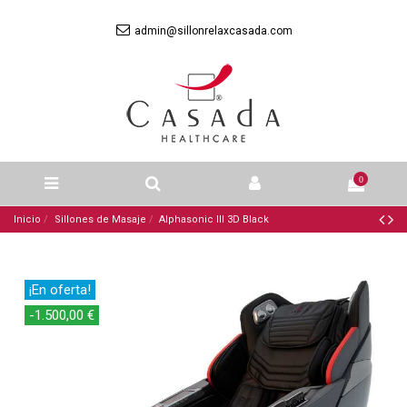
admin@sillonrelaxcasada.com
0
Inicio
Sillones de Masaje
Alphasonic III 3D Black
¡En oferta!
-1.500,00 €