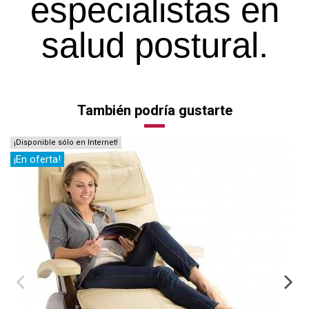
especialistas en
salud postural.
También podría gustarte
¡Disponible sólo en Internet!
¡
¡En oferta!
-
Sillón ZERO GRAVITY PC610
4.490,00 €