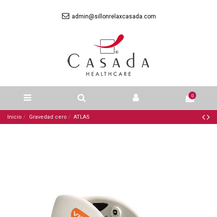
admin@sillonrelaxcasada.com
0
Inicio
Gravedad cero
ATLAS