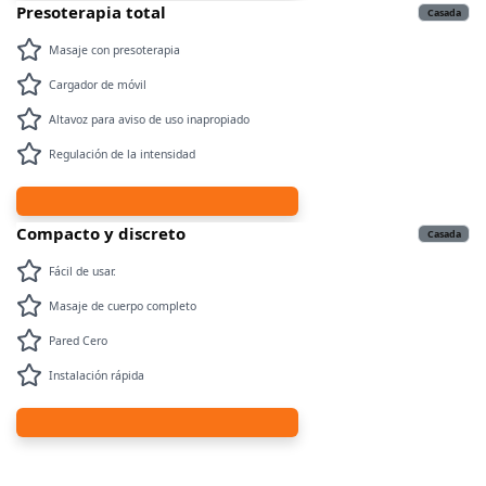
Presoterapia total
Casada
Masaje con presoterapia
Cargador de móvil
Altavoz para aviso de uso inapropiado
Regulación de la intensidad
Compacto y discreto
Casada
Fácil de usar.
Masaje de cuerpo completo
Pared Cero
Instalación rápida